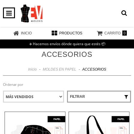
0
INICIO
PRODUCTOS
CARRITO
✈️ Hacemos envíos dónde quiera que estés 📦
ACCESORIOS
Inicio
-
MOLDES EN PAPEL
-
ACCESORIOS
Ordenar por
FILTRAR