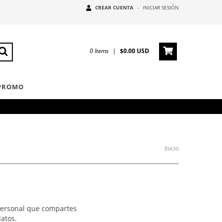
CREAR CUENTA
-
INICIAR SESIÓN
0
Items
|
$0.00 USD
 PROMO
Inicio
personal que compartes
atos.