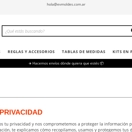
hola@evmoldes.com.ar
S
REGLAS Y ACCESORIOS
TABLAS DE MEDIDAS
KITS EN
✈️ Hacemos envíos dónde quiera que estés 📦
d
 PRIVACIDAD
os tu privacidad y nos comprometemos a proteger la información 
ación, te explicamos cómo recopilamos, usamos y protegemos tus d