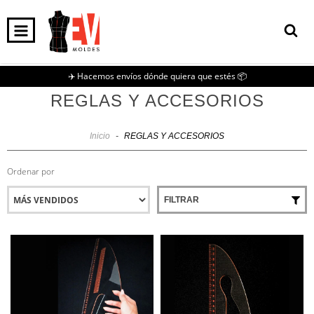
0
INICIO
PRODUCTOS
CARRITO
✈️ Hacemos envíos dónde quiera que estés 📦
REGLAS Y ACCESORIOS
Inicio
-
REGLAS Y ACCESORIOS
Ordenar por
FILTRAR