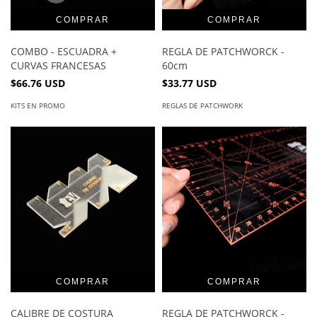
COMBO - ESCUADRA +
REGLA DE PATCHWORCK -
CURVAS FRANCESAS
60cm
$66.76 USD
$33.77 USD
KITS EN PROMO
REGLAS DE PATCHWORK
CALIBRE DE COSTURA
REGLA DE PATCHWORCK -