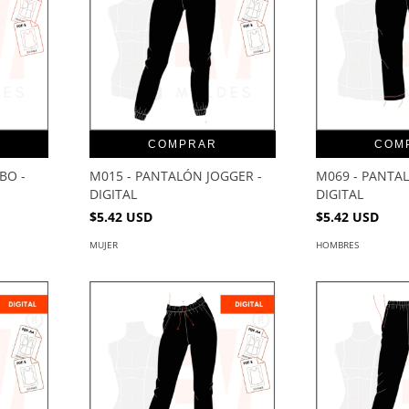
COMPRAR
COM
BO -
M015 - PANTALÓN JOGGER -
M069 - PANTA
DIGITAL
DIGITAL
$5.42 USD
$5.42 USD
MUJER
HOMBRES