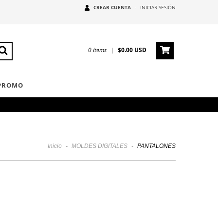
CREAR CUENTA
-
INICIAR SESIÓN
0
Items
|
$0.00 USD
 PROMO
Inicio
-
MOLDES DIGITALES
-
PANTALONES