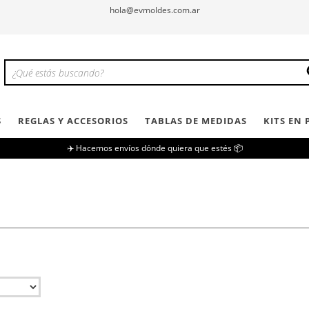
hola@evmoldes.com.ar
S
REGLAS Y ACCESORIOS
TABLAS DE MEDIDAS
KITS EN
✈️ Hacemos envíos dónde quiera que estés 📦