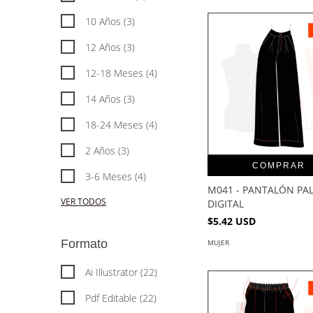
10 Años (3)
12 Años (3)
12-18 Meses (4)
14 Años (3)
18-24 Meses (4)
2 Años (3)
COMPRAR
3-6 Meses (4)
M041 - PANTALÓN PAL
VER TODOS
DIGITAL
$5.42 USD
Formato
MUJER
Ai Illustrator (22)
Pdf Editable (22)