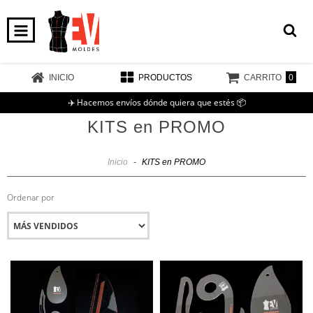
0
INICIO
PRODUCTOS
CARRITO
✈️ Hacemos envíos dónde quiera que estés 📦
KITS en PROMO
Inicio
-
KITS en PROMO
Ordenar por