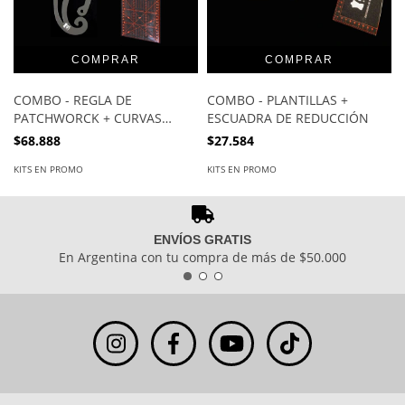
COMBO - REGLA DE
COMBO - PLANTILLAS +
PATCHWORCK + CURVAS
ESCUADRA DE REDUCCIÓN
FRANCESAS
$68.888
$27.584
KITS EN PROMO
KITS EN PROMO
ENVÍOS GRATIS
En Argentina con tu compra de más de $50.000