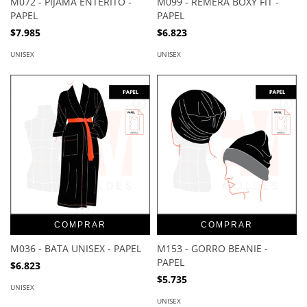
M072 - PIJAMA ENTERITO -
M099 - REMERA BOXY FIT -
PAPEL
PAPEL
$7.985
$6.823
UNISEX
UNISEX
COMPRAR
COMPRAR
M036 - BATA UNISEX - PAPEL
M153 - GORRO BEANIE -
PAPEL
$6.823
$5.735
UNISEX
UNISEX