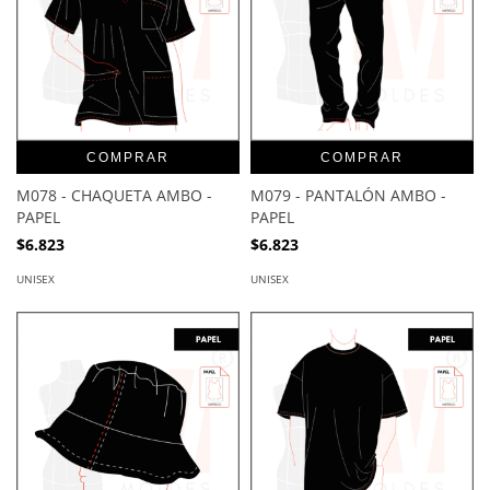
COMPRAR
COMPRAR
M078 - CHAQUETA AMBO -
M079 - PANTALÓN AMBO -
PAPEL
PAPEL
$6.823
$6.823
UNISEX
UNISEX