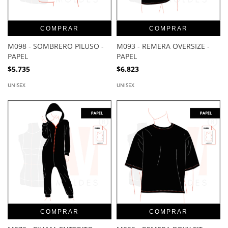
COMPRAR
COMPRAR
M098 - SOMBRERO PILUSO -
M093 - REMERA OVERSIZE -
PAPEL
PAPEL
$5.735
$6.823
UNISEX
UNISEX
COMPRAR
COMPRAR