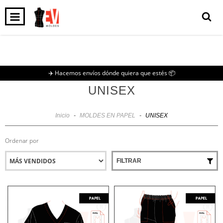
0
INICIO
PRODUCTOS
CARRITO
✈️ Hacemos envíos dónde quiera que estés 📦
UNISEX
Inicio
-
MOLDES EN PAPEL
-
UNISEX
Ordenar por
FILTRAR