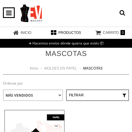
0
INICIO
PRODUCTOS
CARRITO
✈️ Hacemos envíos dónde quiera que estés 📦
MASCOTAS
Inicio
-
MOLDES EN PAPEL
-
MASCOTAS
Ordenar por
FILTRAR