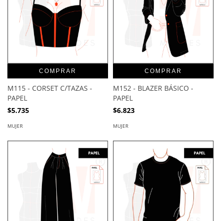
COMPRAR
COMPRAR
M115 - CORSET C/TAZAS -
M152 - BLAZER BÁSICO -
PAPEL
PAPEL
$5.735
$6.823
MUJER
MUJER