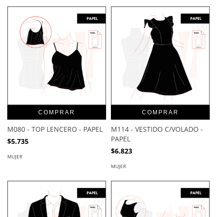
COMPRAR
COMPRAR
M080 - TOP LENCERO - PAPEL
M114 - VESTIDO C/VOLADO -
PAPEL
$5.735
$6.823
MUJER
MUJER