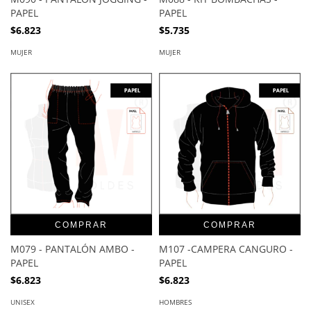
PAPEL
PAPEL
$6.823
$5.735
MUJER
MUJER
COMPRAR
COMPRAR
M079 - PANTALÓN AMBO -
M107 -CAMPERA CANGURO -
PAPEL
PAPEL
$6.823
$6.823
UNISEX
HOMBRES