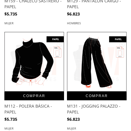
M159 - CHALECO SASTRERO -
M129 - PANTALÓN CARGO -
PAPEL
PAPEL
$5.735
$6.823
MUJER
HOMBRES
COMPRAR
COMPRAR
M112 - POLERA BÁSICA -
M131 - JOGGING PALAZZO -
PAPEL
PAPEL
$5.735
$6.823
MUJER
MUJER