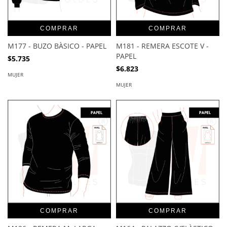
COMPRAR
COMPRAR
M177 - BUZO BÀSICO - PAPEL
M181 - REMERA ESCOTE V -
PAPEL
$5.735
$6.823
MUJER
MUJER
COMPRAR
COMPRAR