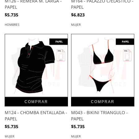
M126 - REMERA M. LARGA -
M164 - PALAZZO C/ELÀSTICO -
PAPEL
PAPEL
$5.735
$6.823
HOMBRES
MUJER
COMPRAR
COMPRAR
M124 - CHOMBA ENTALLADA -
M043 - BIKINI TRIANGULO -
PAPEL
PAPEL
$5.735
$5.735
MUJER
MUJER