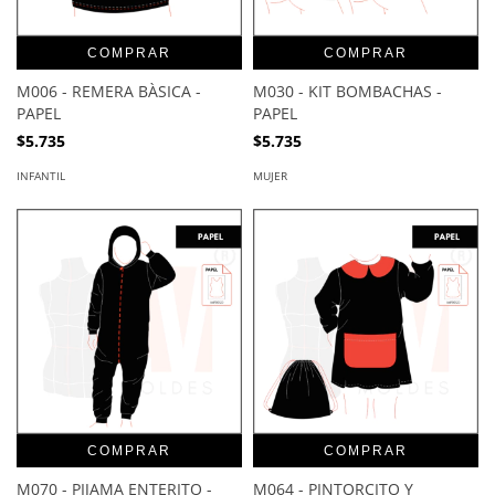
COMPRAR
COMPRAR
M006 - REMERA BÀSICA -
M030 - KIT BOMBACHAS -
PAPEL
PAPEL
$5.735
$5.735
INFANTIL
MUJER
COMPRAR
COMPRAR
M070 - PIJAMA ENTERITO -
M064 - PINTORCITO Y