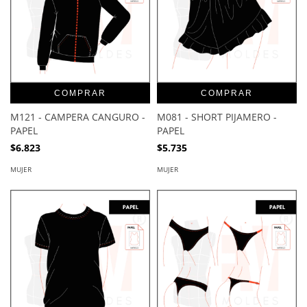
COMPRAR
COMPRAR
M121 - CAMPERA CANGURO -
M081 - SHORT PIJAMERO -
PAPEL
PAPEL
$6.823
$5.735
MUJER
MUJER