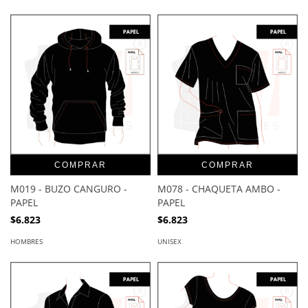
COMPRAR
COMPRAR
M019 - BUZO CANGURO -
M078 - CHAQUETA AMBO -
PAPEL
PAPEL
$6.823
$6.823
HOMBRES
UNISEX