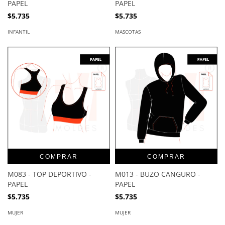
PAPEL
PAPEL
$5.735
$5.735
INFANTIL
MASCOTAS
COMPRAR
COMPRAR
M083 - TOP DEPORTIVO -
M013 - BUZO CANGURO -
PAPEL
PAPEL
$5.735
$5.735
MUJER
MUJER