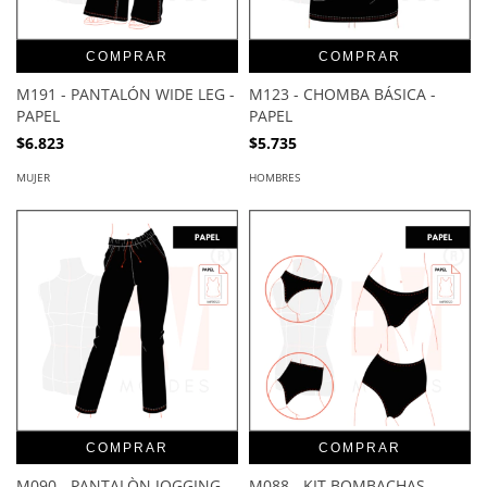
COMPRAR
COMPRAR
M191 - PANTALÓN WIDE LEG -
M123 - CHOMBA BÁSICA -
PAPEL
PAPEL
$6.823
$5.735
MUJER
HOMBRES
COMPRAR
COMPRAR
M090 - PANTALÒN JOGGING -
M088 - KIT BOMBACHAS -