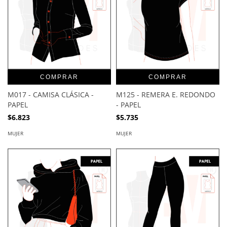
COMPRAR
COMPRAR
M017 - CAMISA CLÁSICA -
M125 - REMERA E. REDONDO
PAPEL
- PAPEL
$6.823
$5.735
MUJER
MUJER