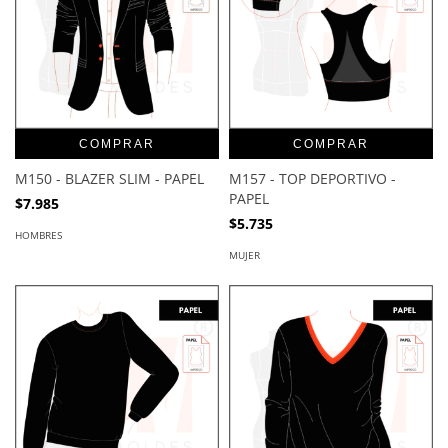
COMPRAR
COMPRAR
M150 - BLAZER SLIM - PAPEL
M157 - TOP DEPORTIVO -
PAPEL
$7.985
$5.735
HOMBRES
MUJER