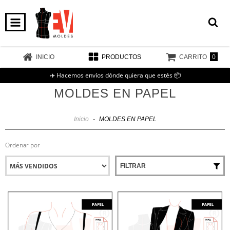
0
INICIO
PRODUCTOS
CARRITO
✈️ Hacemos envíos dónde quiera que estés 📦
MOLDES EN PAPEL
Inicio
-
MOLDES EN PAPEL
Ordenar por
FILTRAR