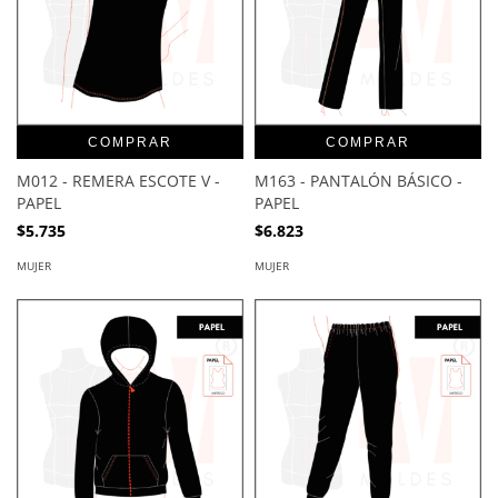
COMPRAR
COMPRAR
M012 - REMERA ESCOTE V -
M163 - PANTALÓN BÁSICO -
PAPEL
PAPEL
$5.735
$6.823
MUJER
MUJER