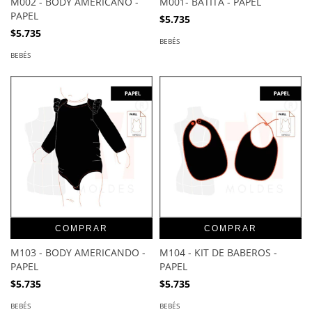
M002 - BODY AMERICANO -
M001- BATITA - PAPEL
PAPEL
$5.735
$5.735
BEBÉS
BEBÉS
COMPRAR
COMPRAR
M103 - BODY AMERICANDO -
M104 - KIT DE BABEROS -
PAPEL
PAPEL
$5.735
$5.735
BEBÉS
BEBÉS