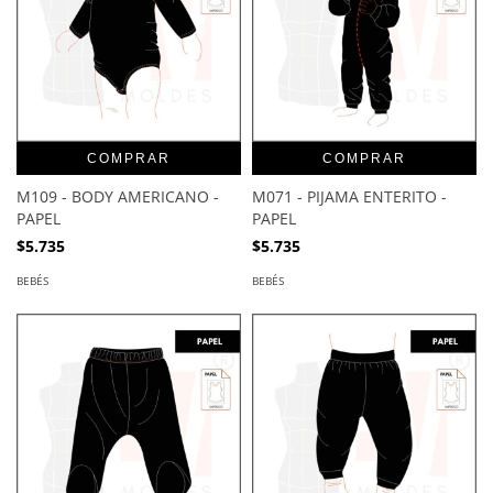
COMPRAR
COMPRAR
M109 - BODY AMERICANO -
M071 - PIJAMA ENTERITO -
PAPEL
PAPEL
$5.735
$5.735
BEBÉS
BEBÉS