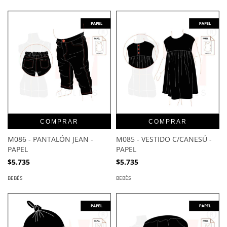
COMPRAR
COMPRAR
M086 - PANTALÓN JEAN -
M085 - VESTIDO C/CANESÚ -
PAPEL
PAPEL
$5.735
$5.735
BEBÉS
BEBÉS