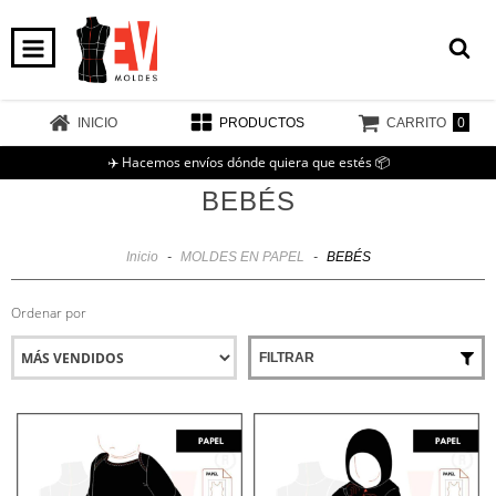
0
INICIO
PRODUCTOS
CARRITO
✈️ Hacemos envíos dónde quiera que estés 📦
BEBÉS
Inicio
-
MOLDES EN PAPEL
-
BEBÉS
Ordenar por
FILTRAR