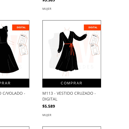
MUJER
PRAR
COMPRAR
O C/VOLADO -
M113 - VESTIDO CRUZADO -
DIGITAL
$5.589
MUJER