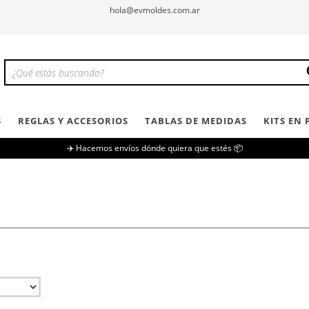
hola@evmoldes.com.ar
S
REGLAS Y ACCESORIOS
TABLAS DE MEDIDAS
KITS EN
✈️ Hacemos envíos dónde quiera que estés 📦