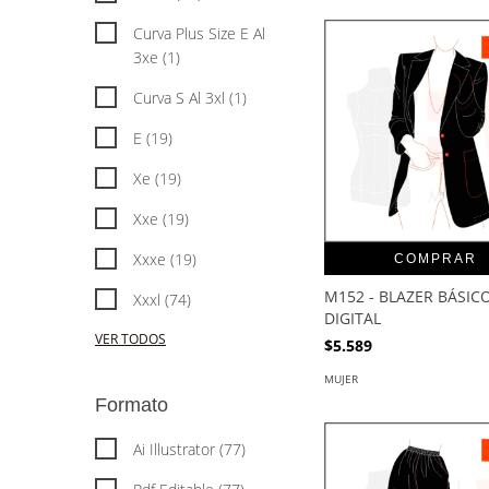
Curva Plus Size E Al
3xe (1)
Curva S Al 3xl (1)
E (19)
Xe (19)
Xxe (19)
Xxxe (19)
COMPRAR
M152 - BLAZER BÁSICO
Xxxl (74)
DIGITAL
VER TODOS
$5.589
MUJER
Formato
Ai Illustrator (77)