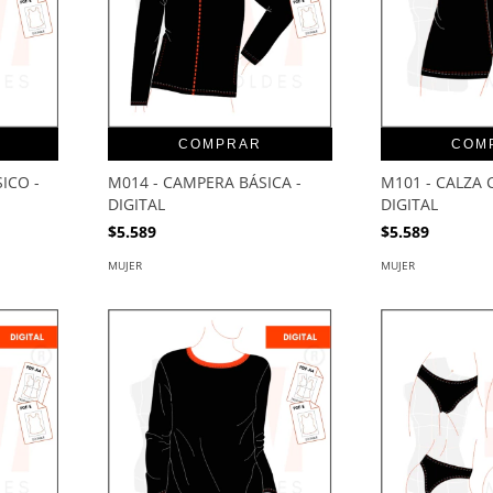
COMPRAR
COM
ICO -
M014 - CAMPERA BÁSICA -
M101 - CALZA 
DIGITAL
DIGITAL
$5.589
$5.589
MUJER
MUJER