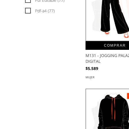
Pdf Editable (77)
Pdf-a4 (77)
COMPRAR
M131 - JOGGING PALA
DIGITAL
$5.589
MUJER