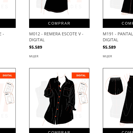
COMPRAR
COM
 -
M012 - REMERA ESCOTE V -
M191 - PANTAL
DIGITAL
DIGITAL
$5.589
$5.589
MUJER
MUJER
COMPRAR
COM