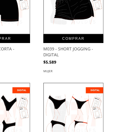
PRAR
COMPRAR
CORTA -
M039 - SHORT JOGGING -
DIGITAL
$5.589
MUJER