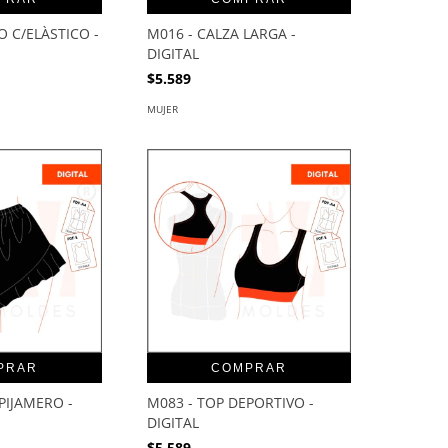
O C/ELÀSTICO -
M016 - CALZA LARGA -
DIGITAL
$5.589
MUJER
PRAR
COMPRAR
PIJAMERO -
M083 - TOP DEPORTIVO -
DIGITAL
$5.589