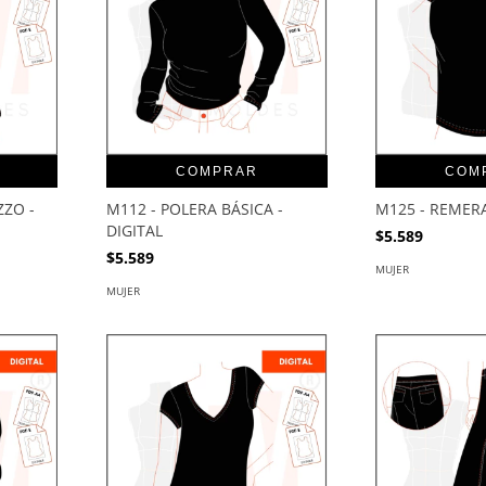
COMPRAR
COM
ZZO -
M112 - POLERA BÁSICA -
M125 - REMERA
DIGITAL
$5.589
$5.589
MUJER
MUJER