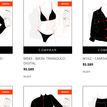
COMPRAR
COM
O -
M043 - BIKINI TRIANGULO -
M162 - CAMISA
DIGITAL
$5.589
$5.589
MUJER
MUJER