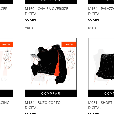
GER -
M160 - CAMISA OVERSIZE -
M164 - PALAZZ
DIGITAL
DIGITAL
$5.589
$5.589
MUJER
MUJER
COMPRAR
COM
GING -
M134 - BUZO CORTO -
M081 - SHORT 
DIGITAL
DIGITAL
$5.589
$5.589