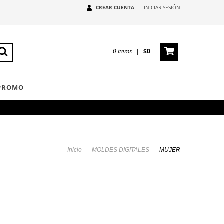
CREAR CUENTA
-
INICIAR SESIÓN
0
Items
|
$0
 PROMO
Inicio
-
MOLDES DIGITALES
-
MUJER