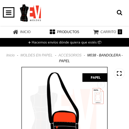
0
INICIO
PRODUCTOS
CARRITO
✈️ Hacemos envíos dónde quiera que estés 📦
Inicio
-
MOLDES EN PAPEL
-
ACCESORIOS
-
M038 - BANDOLERA -
PAPEL